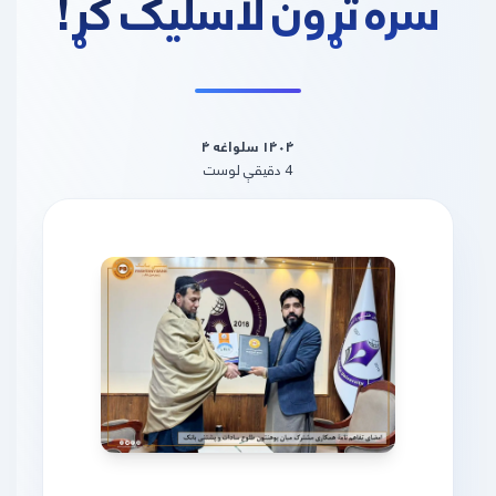
سره تړون لاسلیک کړ!
۱۴۰۴ سلواغه ۴
4
دقیقې
لوست