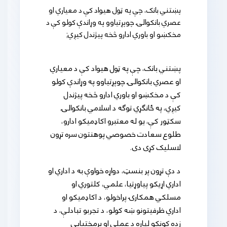
پښتني بانک، چې په ټول هیواد کې د معیاري او
عصري بانکوالۍ چوپړتیاوو په وړاندې کولو کې د
مخکښو او باوري ادارو څخه پیژندل کیږي;
پښتني بانک، چې په ټول هیواد کې د معیاري
او عصري بانکوالۍ چوپړتیاوو په وړاندې کولو
کې د مخکښو او باوري ادارو څخه پیژندل
کیږي، په ځانګړي توګه د اسلامي بانکوالۍ
سکټور کې، یو له معتبرو اکاډمیکو ادارو،
طلوع سعادت خصوصي پوهنتون سره تړون
لاسلیک کړی دی.
د دې تړون پر بنسټ، دواړه خواوې به د اداري او
اداري اړیکو پیاوړتیا، علمي، کلتوري او
مسلکي همکارۍ پراخولو، د اکاډمیکو او
اداري ظرفیتونو ښه کولو، د تجربو تبادلې، د
زده کونکو لپاره د عملي او پرمختیایي