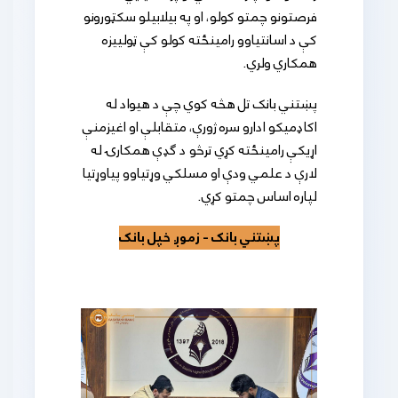
فرصتونو چمتو کولو، او په بیلابیلو سکټورونو
کې د اسانتیاوو رامینځته کولو کې ټولییزه
همکاري ولري.
پښتني بانک تل هڅه کوي چې د هیواد له
اکاډمیکو ادارو سره ژورې، متقابلې او اغیزمنې
اړیکې رامینځته کړي ترڅو د ګډې همکارۍ له
لارې د علمي ودې او مسلکي وړتیاوو پیاوړتیا
لپاره اساس چمتو کړي.
پښتني بانک - زموږ خپل بانک