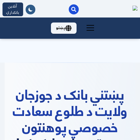
آنلاین
بانکداري
پښتو
پښتني بانک د جوزجان
ولایت د طلوع سعادت
خصوصي پوهنتون