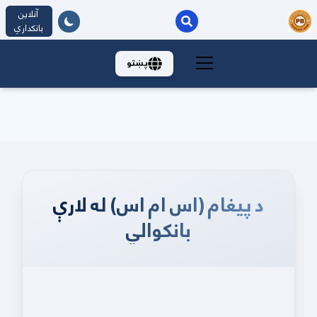
آنلاین
بانکداري
پښتو
د پیغام (اس ام اس) له لارې
بانکوالي