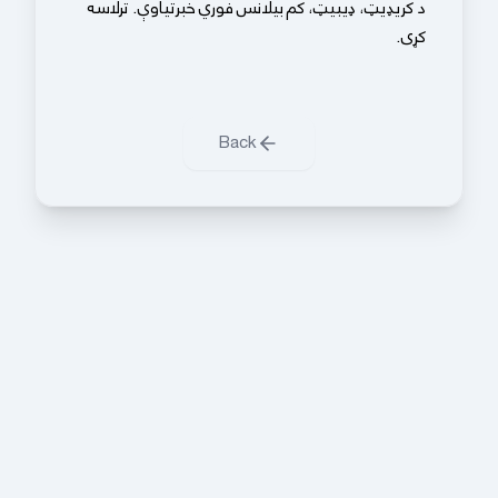
د کریډیټ، ډیبیټ، کم بیلانس فوري خبرتیاوې. ترلاسه
کړی.
Back