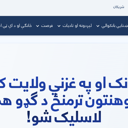
شریکان
ښنايي بانکوالي
لېږدونه او تادیات
فرصت
څانګې او د اې ټي 
نک او په غزني ولایت 
تون ترمنځ د ګډو همک
لاسلیک شو!