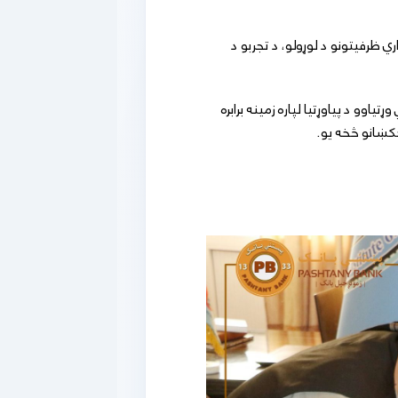
ي ظرفیتونو د لوړولو، د تجربو د
و د پیاوړتیا لپاره زمینه برابره
خکښانو څخه یو.