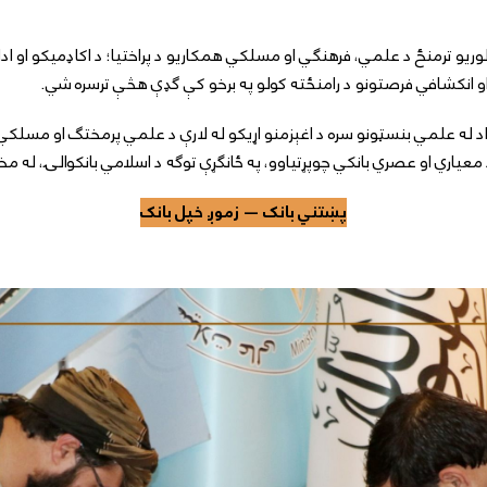
وریو ترمنځ د علمي، فرهنګي او مسلکي همکاریو د پراختیا؛ د اکاډمیکو او ادار
لي او انکشافي فرصتونو د رامنځته کولو په برخو کې ګډې هڅې ترسره شي.
ه علمي بنسټونو سره د اغېزمنو اړیکو له لارې د علمي پرمختګ او مسلکي وړتیاو
 معیاري او عصري بانکي چوپړتیاوو، په ځانګړې توګه د اسلامي بانکوالۍ، له م
پښتني بانک — زموږ خپل بانک