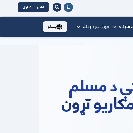
آنلاین بانکداري
ام شبکه
مونږ سره اړیکه
پښتو
کې د مسلم
اریو تړون