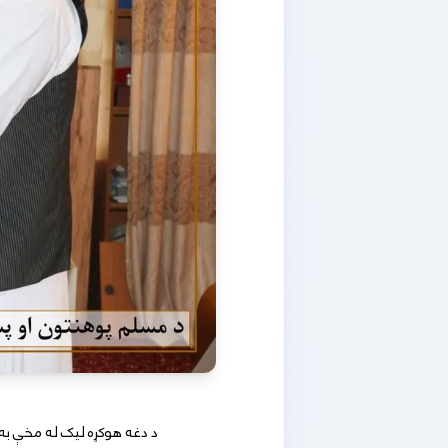
د دغه هوکړه لیک له مخې به د