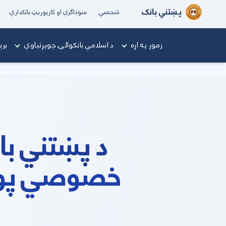
پښتني بانک
شخصي
سوداګري او کارپوریټ بانکداري
زموږ په اړه
د اسلامي بانکوالۍ چوپړتیاوې
برې
د پښتني با
خصوصي پوهن