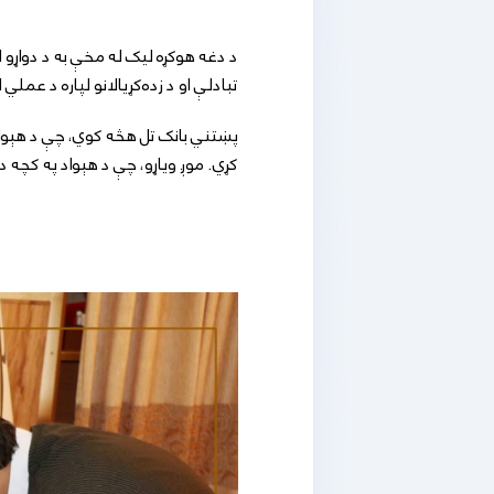
د دغه هوکړه لیک له مخې به د دواړو ل
تبادلې او د زده‌کړیالانو لپاره د عم
پښتني بانک تل هڅه کوي، چې د هېواد ل
کړي. موږ ویاړو، چې د هېواد په کچه د