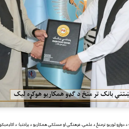
 دواړو لوریو ترمنځ د علمي، فرهنګي او مسلکي همکاریو د پراختیا؛ د اکاډمیکو ا