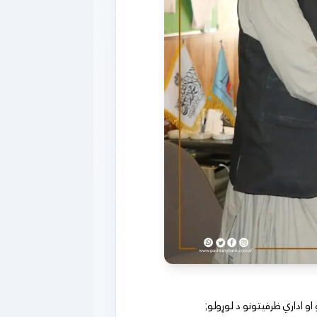
و اداري ظرفیتونو د لوړولو;